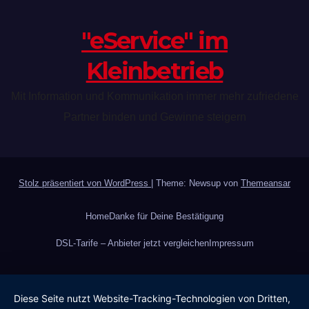
"eService" im
Kleinbetrieb
Mit Information und Kommunikation immer mehr zufriedene
Partner binden und Gewinne steigern
Stolz präsentiert von WordPress
|
Theme: Newsup von
Themeansar
Home
Danke für Deine Bestätigung
DSL-Tarife – Anbieter jetzt vergleichen
Impressum
Diese Seite nutzt Website-Tracking-Technologien von Dritten,