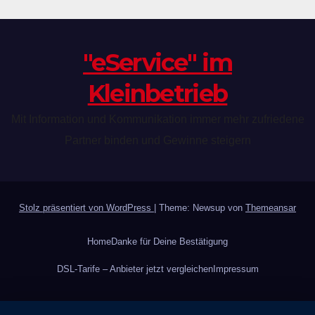
"eService" im
Kleinbetrieb
Mit Information und Kommunikation immer mehr zufriedene
Partner binden und Gewinne steigern
Stolz präsentiert von WordPress
|
Theme: Newsup von
Themeansar
Home
Danke für Deine Bestätigung
DSL-Tarife – Anbieter jetzt vergleichen
Impressum