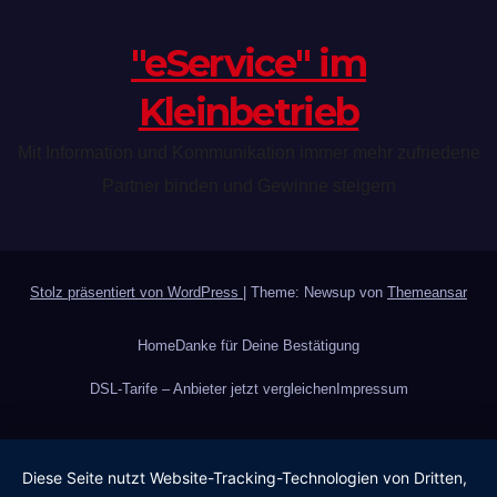
"eService" im
Kleinbetrieb
Mit Information und Kommunikation immer mehr zufriedene
Partner binden und Gewinne steigern
Stolz präsentiert von WordPress
|
Theme: Newsup von
Themeansar
Home
Danke für Deine Bestätigung
DSL-Tarife – Anbieter jetzt vergleichen
Impressum
Diese Seite nutzt Website-Tracking-Technologien von Dritten,