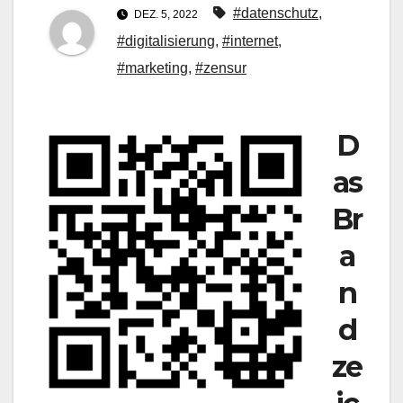
#datenschutz
,
DEZ. 5, 2022
#digitalisierung
,
#internet
,
#marketing
,
#zensur
D
as
Br
a
n
d
ze